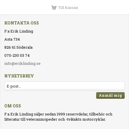
Till Kassan
KONTAKTA OSS
F:a Erik Linding
Asta 734
826 61 Söderala
070-230 03 74
info@eriklinding.se
NYHETSBREV
Anmäl mig
OM OSS
F:a Erik Linding säljer sedan 1999 reservdelar, tillbehör och
litteratur till veteranmopeder och -tvåtakts motorcyklar.