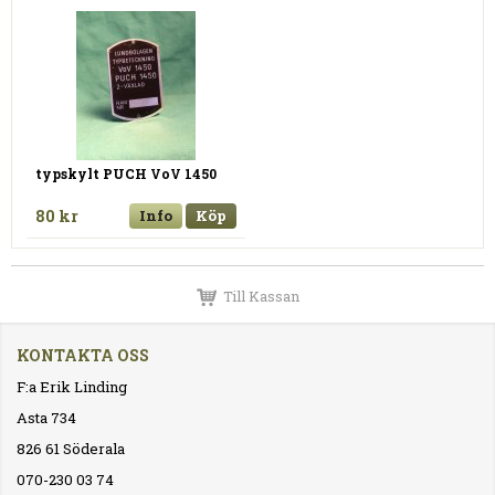
typskylt PUCH VoV 1450
80 kr
Info
Köp
Till Kassan
KONTAKTA OSS
F:a Erik Linding
Asta 734
826 61 Söderala
070-230 03 74