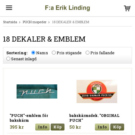
Startsida
PUCH mopeder
18 DEKALER & EMBLEM
18 DEKALER & EMBLEM
Sortering:
Namn
Pris stigande
Pris fallande
Senast inlagd
"PUCH"-emblem för
bakskärmsdek. "ORGINAL
bakskärm
PUCH"
395 kr
Info
Köp
50 kr
Info
Köp