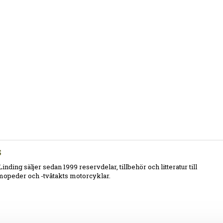
S
Linding säljer sedan 1999 reservdelar, tillbehör och litteratur till
opeder och -tvåtakts motorcyklar.