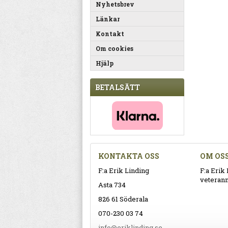
Nyhetsbrev
Länkar
Kontakt
Om cookies
Hjälp
BETALSÄTT
KONTAKTA OSS
OM OS
F:a Erik Linding
F:a Erik 
veteranm
Asta 734
826 61 Söderala
070-230 03 74
info@eriklinding.se