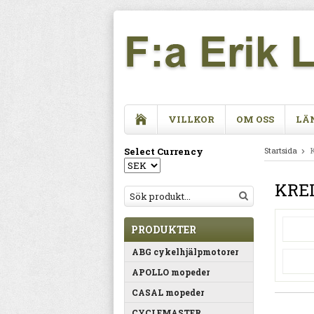
VILLKOR
OM OSS
LÄ
Select Currency
Startsida
KREI
PRODUKTER
ABG cykelhjälpmotorer
APOLLO mopeder
CASAL mopeder
CYCLEMASTER