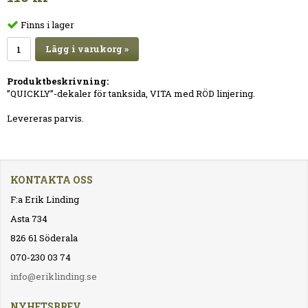
Finns i lager
Lägg i varukorg »
Produktbeskrivning:
”QUICKLY”-dekaler för tanksida, VITA med RÖD linjering.
Levereras parvis.
KONTAKTA OSS
F:a Erik Linding
Asta 734
826 61 Söderala
070-230 03 74
info@eriklinding.se
NYHETSBREV