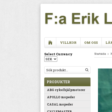
VILLKOR
OM OSS
LÄ
Select Currency
Startsida
PRODUKTER
ABG cykelhjälpmotorer
APOLLO mopeder
CASAL mopeder
CYCLEMASTER