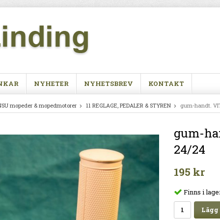
NKAR
NYHETER
NYHETSBREV
KONTAKT
NSU mopeder & mopedmotorer
11 REGLAGE, PEDALER & STYREN
gum-handt. VIT
gum-han
24/24
195 kr
Finns i lage
Lägg 