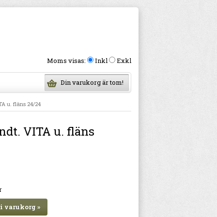
Moms visas:
Inkl
Exkl
Din varukorg är tom!
A u. fläns 24/24
dt. VITA u. fläns
r
i varukorg »