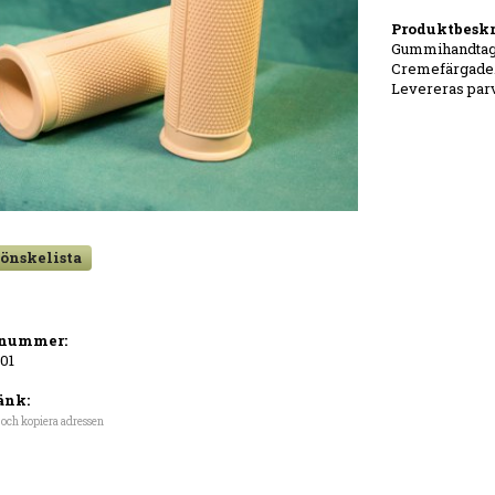
Produktbeskr
Gummihandtag 
Cremefärgade. 
Levereras parv
 önskelista
lnummer:
001
änk:
 och kopiera adressen