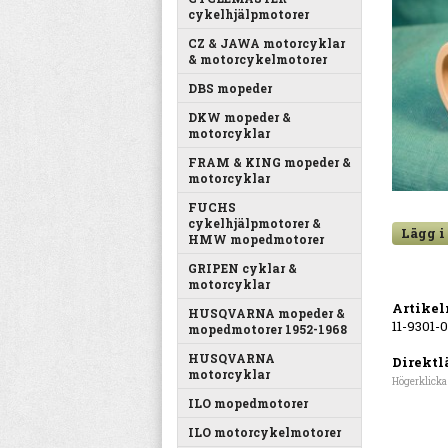
cykelhjälpmotorer
CZ & JAWA motorcyklar
& motorcykelmotorer
DBS mopeder
DKW mopeder &
motorcyklar
FRAM & KING mopeder &
motorcyklar
FUCHS
cykelhjälpmotorer &
Lägg i
HMW mopedmotorer
GRIPEN cyklar &
motorcyklar
Artike
HUSQVARNA mopeder &
11-9301-
mopedmotorer 1952-1968
HUSQVARNA
Direktl
motorcyklar
Högerklicka
ILO mopedmotorer
ILO motorcykelmotorer