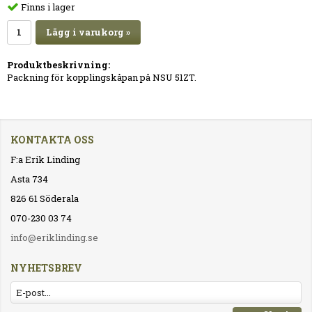
Finns i lager
Lägg i varukorg »
Produktbeskrivning:
Packning för kopplingskåpan på NSU 51ZT.
KONTAKTA OSS
F:a Erik Linding
Asta 734
826 61 Söderala
070-230 03 74
info@eriklinding.se
NYHETSBREV