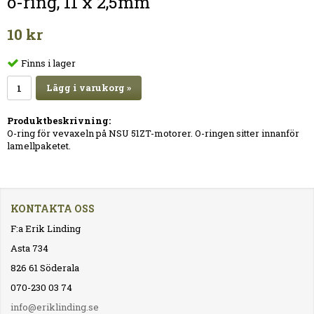
o-ring, 11 x 2,5mm
10 kr
Finns i lager
Lägg i varukorg »
Produktbeskrivning:
O-ring för vevaxeln på NSU 51ZT-motorer. O-ringen sitter innanför
lamellpaketet.
KONTAKTA OSS
F:a Erik Linding
Asta 734
826 61 Söderala
070-230 03 74
info@eriklinding.se