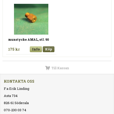
munstycke AMAL, stl. 90
175 kr
Info
Köp
Till Kassan
KONTAKTA OSS
F:a Erik Linding
Asta 734
826 61 Söderala
070-230 03 74