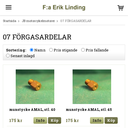
Startsida
JB motorcykelmotorer
07 FÖRGASARDELAR
07 FÖRGASARDELAR
Sortering:
Namn
Pris stigande
Pris fallande
Senast inlagd
munstycke AMAL, stl. 40
munstycke AMAL, stl. 45
175 kr
Info
Köp
175 kr
Info
Köp