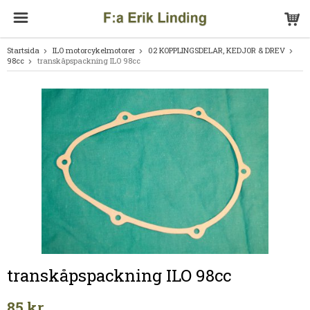
Startsida
ILO motorcykelmotorer
02 KOPPLINGSDELAR, KEDJOR & DREV
98cc
transkåpspackning ILO 98cc
transkåpspackning ILO 98cc
85 kr