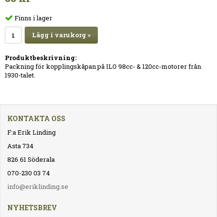
Finns i lager
Lägg i varukorg »
Produktbeskrivning:
Packning för kopplingskåpan på ILO 98cc- & 120cc-motorer från
1930-talet.
KONTAKTA OSS
F:a Erik Linding
Asta 734
826 61 Söderala
070-230 03 74
info@eriklinding.se
NYHETSBREV