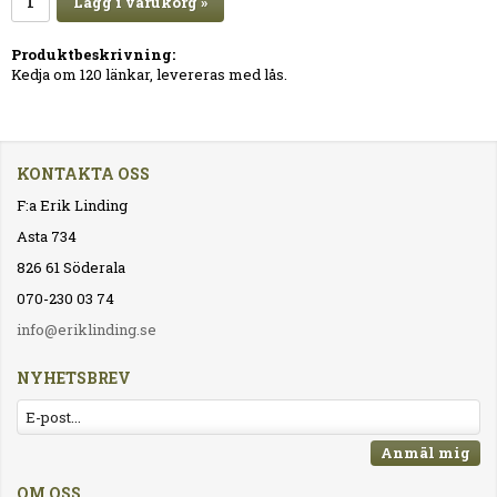
Lägg i varukorg »
Produktbeskrivning:
Kedja om 120 länkar, levereras med lås.
KONTAKTA OSS
F:a Erik Linding
Asta 734
826 61 Söderala
070-230 03 74
info@eriklinding.se
NYHETSBREV
Anmäl mig
OM OSS