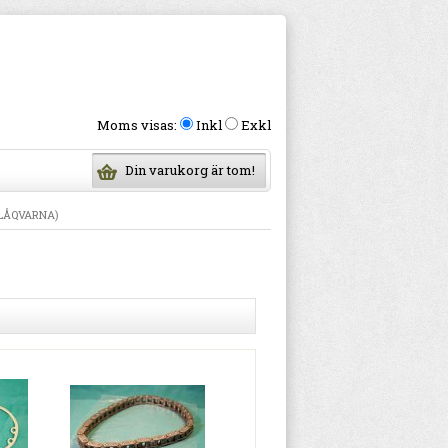
Moms visas:
Inkl
Exkl
Din varukorg är tom!
BLÅQVARNA)