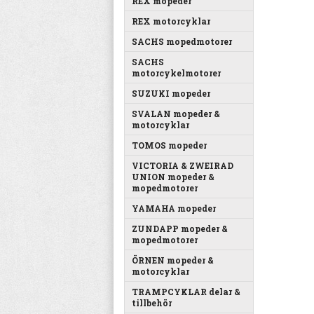
REX mopeder
REX motorcyklar
SACHS mopedmotorer
SACHS
motorcykelmotorer
SUZUKI mopeder
SVALAN mopeder &
motorcyklar
TOMOS mopeder
VICTORIA & ZWEIRAD
UNION mopeder &
mopedmotorer
YAMAHA mopeder
ZUNDAPP mopeder &
mopedmotorer
ÖRNEN mopeder &
motorcyklar
TRAMPCYKLAR delar &
tillbehör