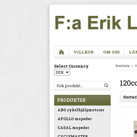
VILLKOR
OM OSS
LÄ
Select Currency
Startsida
120c
Sorter
PRODUKTER
ABG cykelhjälpmotorer
APOLLO mopeder
CASAL mopeder
CYCLEMASTER