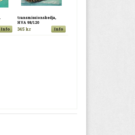
.
transmissionskedja,
HVA 98/120
Info
345 kr
Info