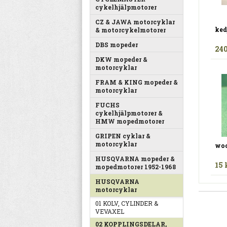
cykelhjälpmotorer
CZ & JAWA motorcyklar
kedj
& motorcykelmotorer
DBS mopeder
240
DKW mopeder &
motorcyklar
FRAM & KING mopeder &
motorcyklar
FUCHS
cykelhjälpmotorer &
HMW mopedmotorer
GRIPEN cyklar &
motorcyklar
woo
HUSQVARNA mopeder &
15 
mopedmotorer 1952-1968
HUSQVARNA
motorcyklar
01 KOLV, CYLINDER &
VEVAXEL
02 KOPPLINGSDELAR,