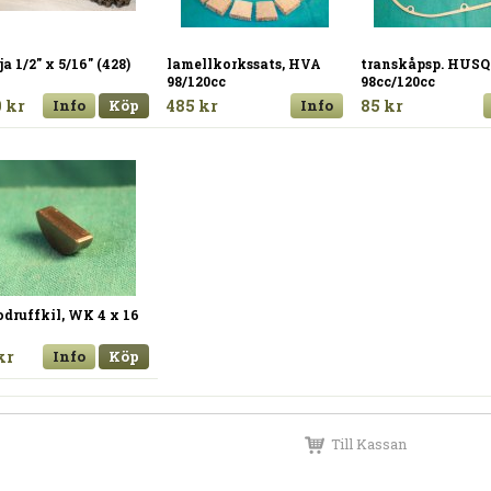
a 1/2" x 5/16" (428)
lamellkorkssats, HVA
transkåpsp. HUSQ
98/120cc
98cc/120cc
 kr
Info
Köp
485 kr
Info
85 kr
druffkil, WK 4 x 16
kr
Info
Köp
Till Kassan