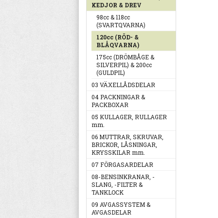
KEDJOR & DREV
98cc & 118cc
(SVARTQVARNA)
120cc (RÖD- &
BLÅQVARNA)
175cc (DRÖMBÅGE &
SILVERPIL) & 200cc
(GULDPIL)
03 VÄXELLÅDSDELAR
04 PACKNINGAR &
PACKBOXAR
05 KULLAGER, RULLAGER
mm.
06 MUTTRAR, SKRUVAR,
BRICKOR, LÅSNINGAR,
KRYSSKILAR mm.
07 FÖRGASARDELAR
08-BENSINKRANAR, -
SLANG, -FILTER &
TANKLOCK
09 AVGASSYSTEM &
AVGASDELAR