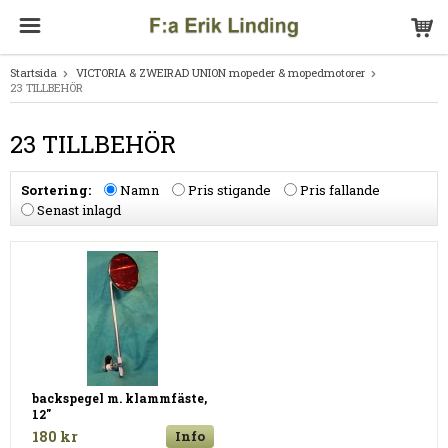
Startsida
VICTORIA & ZWEIRAD UNION mopeder & mopedmotorer
23 TILLBEHÖR
23 TILLBEHÖR
Sortering:
Namn
Pris stigande
Pris fallande
Senast inlagd
backspegel m. klammfäste,
12"
180 kr
Info