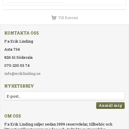
Till Kassan
KONTAKTA OSS
F:a Erik Linding
Asta 734
826 61 Söderala
070-230 03 74
info@eriklinding.se
NYHETSBREV
Anmäl mig
OM OSS
F:a Erik Linding säljer sedan 1999 reservdelar, tillbehör och