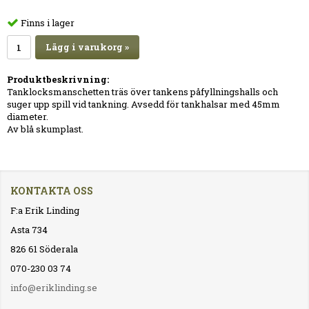
Finns i lager
Lägg i varukorg »
Produktbeskrivning:
Tanklocksmanschetten träs över tankens påfyllningshalls och
suger upp spill vid tankning. Avsedd för tankhalsar med 45mm
diameter.
Av blå skumplast.
KONTAKTA OSS
F:a Erik Linding
Asta 734
826 61 Söderala
070-230 03 74
info@eriklinding.se