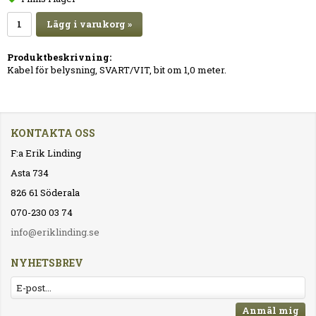
Lägg i varukorg »
Produktbeskrivning:
Kabel för belysning, SVART/VIT, bit om 1,0 meter.
KONTAKTA OSS
F:a Erik Linding
Asta 734
826 61 Söderala
070-230 03 74
info@eriklinding.se
NYHETSBREV
Anmäl mig