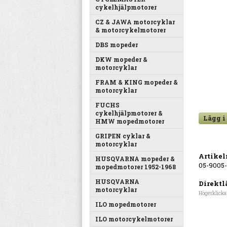
cykelhjälpmotorer
CZ & JAWA motorcyklar
& motorcykelmotorer
DBS mopeder
DKW mopeder &
motorcyklar
FRAM & KING mopeder &
motorcyklar
FUCHS
cykelhjälpmotorer &
Lägg i
HMW mopedmotorer
GRIPEN cyklar &
motorcyklar
Artike
HUSQVARNA mopeder &
05-9005
mopedmotorer 1952-1968
HUSQVARNA
Direktl
motorcyklar
Högerklicka
ILO mopedmotorer
ILO motorcykelmotorer