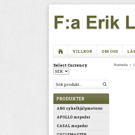
VILLKOR
OM OSS
LÄ
Select Currency
Startsida
PRODUKTER
ABG cykelhjälpmotorer
APOLLO mopeder
CASAL mopeder
CYCLEMASTER