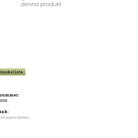
 önskelista
lnummer:
-006
änk:
 och kopiera adressen