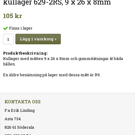
kullager 629-2RS, 9 x 26 x 8mm
105 kr
Finns i lager
Lägg i varukorg »
Produktbeskrivning:
Kullager med måtten 9 x 26 x 8mm och gummitätningar åt båda
hållen.
En äldre benämning på lager med dessa mått är R9.
KONTAKTA OSS
F:a Erik Linding
Asta 734
826 61 Söderala