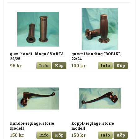
gum-handt. långa SVARTA
gummihandtag "BOBIN",
22/25
22/24
95 kr
Info
Köp
100 kr
Info
Köp
handbr-reglage, större
koppl.-reglage, större
modell
modell
150 kr
Info
Köp
150 kr
Info
Köp