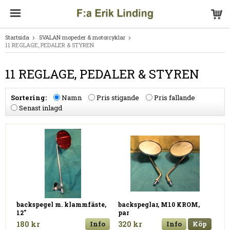
Startsida
SVALAN mopeder & motorcyklar
11 REGLAGE, PEDALER & STYREN
11 REGLAGE, PEDALER & STYREN
Sortering:
Namn
Pris stigande
Pris fallande
Senast inlagd
backspegel m. klammfäste,
backspeglar, M10 KROM,
12"
par
180 kr
Info
320 kr
Info
Köp