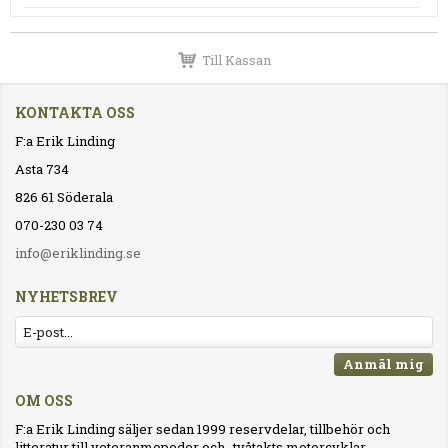
Till Kassan
KONTAKTA OSS
F:a Erik Linding
Asta 734
826 61 Söderala
070-230 03 74
info@eriklinding.se
NYHETSBREV
Anmäl mig
OM OSS
F:a Erik Linding säljer sedan 1999 reservdelar, tillbehör och
litteratur till veteranmopeder och -tvåtakts motorcyklar.