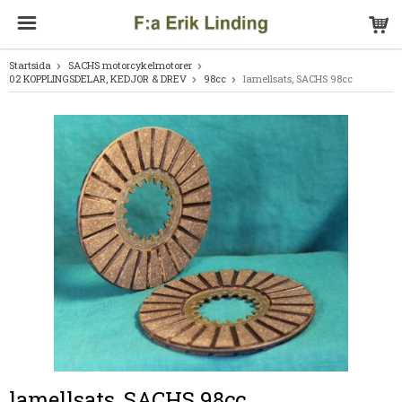
Startsida
SACHS motorcykelmotorer
02 KOPPLINGSDELAR, KEDJOR & DREV
98cc
lamellsats, SACHS 98cc
lamellsats, SACHS 98cc