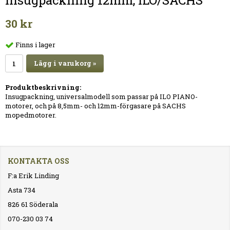
insugpackning 12mm, ILO/SACHS
30 kr
Finns i lager
Lägg i varukorg »
Produktbeskrivning:
Insugpackning, universalmodell som passar på ILO PIANO-
motorer, och på 8,5mm- och 12mm-förgasare på SACHS
mopedmotorer.
KONTAKTA OSS
F:a Erik Linding
Asta 734
826 61 Söderala
070-230 03 74