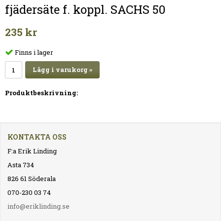
fjädersäte f. koppl. SACHS 50
235 kr
Finns i lager
Lägg i varukorg »
Produktbeskrivning:
KONTAKTA OSS
F:a Erik Linding
Asta 734
826 61 Söderala
070-230 03 74
info@eriklinding.se