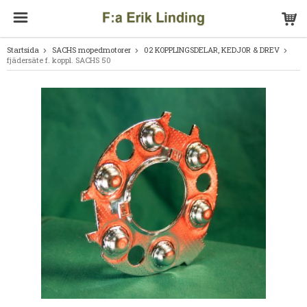
Startsida
SACHS mopedmotorer
02 KOPPLINGSDELAR, KEDJOR & DREV
fjädersäte f. koppl. SACHS 50