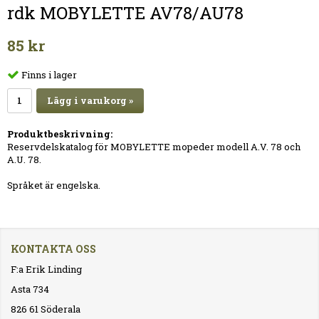
rdk MOBYLETTE AV78/AU78
85 kr
Finns i lager
Lägg i varukorg »
Produktbeskrivning:
Reservdelskatalog för MOBYLETTE mopeder modell A.V. 78 och
A.U. 78.
Språket är engelska.
KONTAKTA OSS
F:a Erik Linding
Asta 734
826 61 Söderala