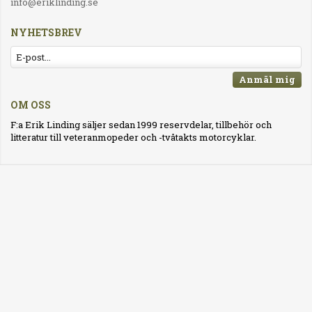
info@eriklinding.se
NYHETSBREV
Anmäl mig
OM OSS
F:a Erik Linding säljer sedan 1999 reservdelar, tillbehör och
litteratur till veteranmopeder och -tvåtakts motorcyklar.