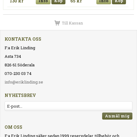
130 kr
Info
Köp
65 kr
Info
Köp
Till Kassan
KONTAKTA OSS
F:a Erik Linding
Asta 734
826 61 Söderala
070-230 03 74
info@eriklinding.se
NYHETSBREV
Anmäl mig
OM OSS
F:a Erik Linding säljer sedan 1999 reservdelar, tillbehör och