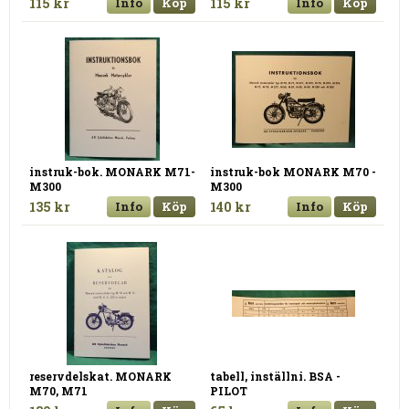
115 kr
Info
Köp
115 kr
Info
Köp
instruk-bok. MONARK M71-
instruk-bok MONARK M70 -
M300
M300
135 kr
Info
Köp
140 kr
Info
Köp
reservdelskat. MONARK
tabell, inställni. BSA -
M70, M71
PILOT