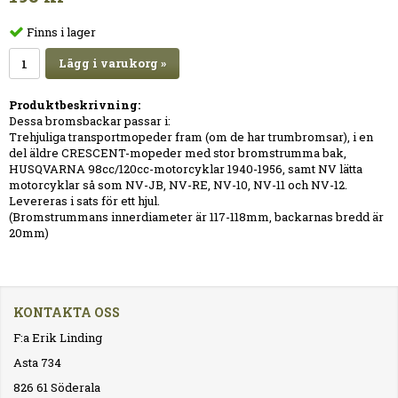
Finns i lager
Lägg i varukorg »
Produktbeskrivning:
Dessa bromsbackar passar i:
Trehjuliga transportmopeder fram (om de har trumbromsar), i en
del äldre CRESCENT-mopeder med stor bromstrumma bak,
HUSQVARNA 98cc/120cc-motorcyklar 1940-1956, samt NV lätta
motorcyklar så som NV-JB, NV-RE, NV-10, NV-11 och NV-12.
Levereras i sats för ett hjul.
(Bromstrummans innerdiameter är 117-118mm, backarnas bredd är
20mm)
KONTAKTA OSS
F:a Erik Linding
Asta 734
826 61 Söderala