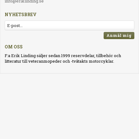
info@eriklinding.se
NYHETSBREV
Anmäl mig
OM OSS
F:a Erik Linding säljer sedan 1999 reservdelar, tillbehör och
litteratur till veteranmopeder och -tvåtakts motorcyklar.