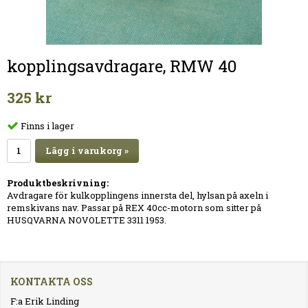
kopplingsavdragare, RMW 40
325 kr
Finns i lager
Lägg i varukorg »
Produktbeskrivning:
Avdragare för kulkopplingens innersta del, hylsan på axeln i
remskivans nav. Passar på REX 40cc-motorn som sitter på
HUSQVARNA NOVOLETTE 3311 1953.
KONTAKTA OSS
F:a Erik Linding