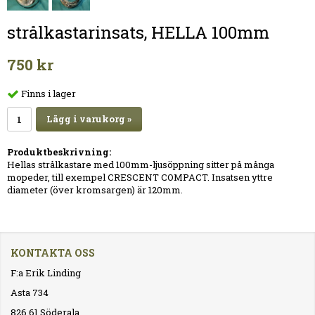
strålkastarinsats, HELLA 100mm
750 kr
Finns i lager
Lägg i varukorg »
Produktbeskrivning:
Hellas strålkastare med 100mm-ljusöppning sitter på många
mopeder, till exempel CRESCENT COMPACT. Insatsen yttre
diameter (över kromsargen) är 120mm.
KONTAKTA OSS
F:a Erik Linding
Asta 734
826 61 Söderala