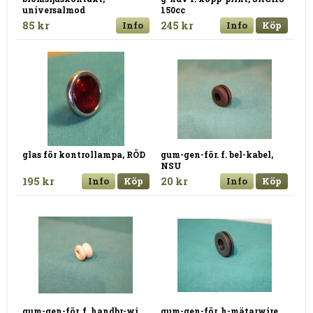
universalmod
150cc
85 kr
Info
245 kr
Info
Köp
glas för kontrollampa, RÖD
gum-gen-för. f. bel-kabel,
NSU
195 kr
Info
Köp
20 kr
Info
Köp
gum-gen-för. f. handbr-wi.
gum-gen-för. h-mätarwire,