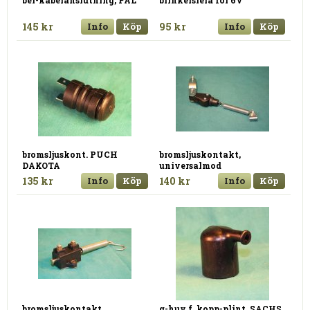
145 kr
Info
Köp
95 kr
Info
Köp
bromsljuskont. PUCH
bromsljuskontakt,
DAKOTA
universalmod
135 kr
Info
Köp
140 kr
Info
Köp
bromsljuskontakt,
g-huv f. kopp-plint, SACHS