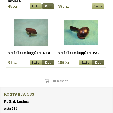
50/3LFS
45 kr
Info
Köp
395 kr
Info
vred för omkopplare, NSU
vred för omkopplare, PAL
95 kr
Info
Köp
185 kr
Info
Köp
Till Kassan
KONTAKTA OSS
F:a Erik Linding
Asta 734