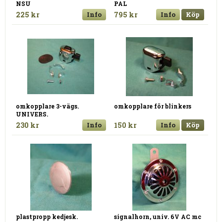
NSU
PAL
225 kr
Info
795 kr
Info
Köp
omkopplare 3-vägs.
omkopplare för blinkers
UNIVERS.
230 kr
Info
150 kr
Info
Köp
plastpropp kedjesk.
signalhorn, univ. 6V AC mc