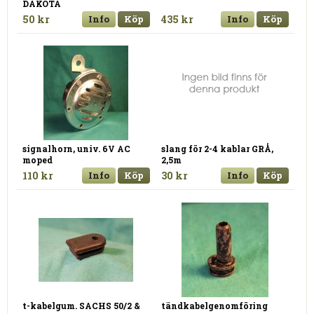
DAKOTA
50 kr
Info
Köp
435 kr
Info
Köp
signalhorn, univ. 6V AC
slang för 2-4 kablar GRÅ,
moped
2,5m
110 kr
Info
Köp
30 kr
Info
Köp
t-kabelgum. SACHS 50/2 &
tändkabelgenomföring