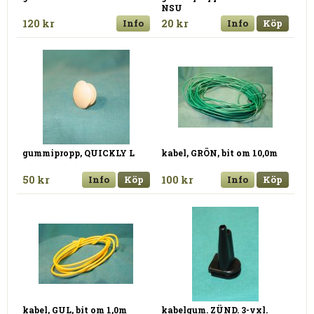
NSU
120 kr
Info
20 kr
Info
Köp
gummipropp, QUICKLY L
kabel, GRÖN, bit om 10,0m
50 kr
Info
Köp
100 kr
Info
Köp
kabel, GUL, bit om 1,0m
kabelgum. ZÜND. 3-vxl.