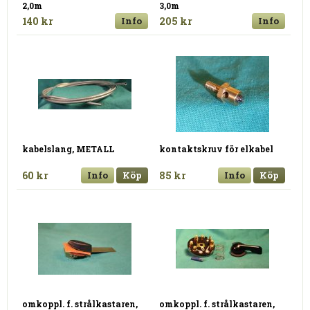
2,0m
3,0m
140 kr
Info
205 kr
Info
kabelslang, METALL
kontaktskruv för elkabel
60 kr
Info
Köp
85 kr
Info
Köp
omkoppl. f. strålkastaren,
omkoppl. f. strålkastaren,