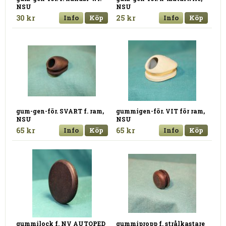
NSU
NSU
30 kr
Info
Köp
25 kr
Info
Köp
gum-gen-för. SVART f. ram,
gummigen-för. VIT för ram,
NSU
NSU
65 kr
Info
Köp
65 kr
Info
Köp
gummilock f. NV AUTOPED
gummipropp f. strålkastare