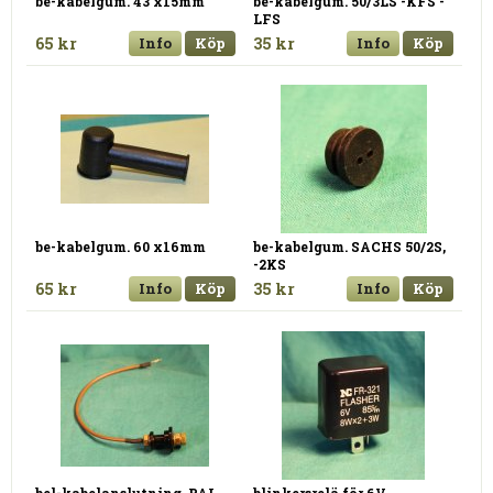
be-kabelgum. 43 x15mm
be-kabelgum. 50/3LS -KFS -
LFS
65 kr
Info
Köp
35 kr
Info
Köp
be-kabelgum. 60 x16mm
be-kabelgum. SACHS 50/2S,
-2KS
65 kr
Info
Köp
35 kr
Info
Köp
bel-kabelanslutning, PAL
blinkersrelä för 6V