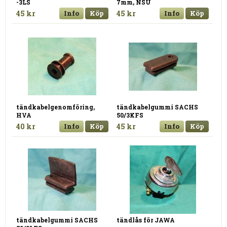
-3LS
7mm, NSU
45 kr
Info
Köp
45 kr
Info
Köp
tändkabelgenomföring,
tändkabelgummi SACHS
HVA
50/3KFS
40 kr
Info
Köp
45 kr
Info
Köp
tändkabelgummi SACHS
tändlås för JAWA