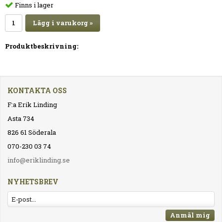
Finns i lager
Lägg i varukorg »
Produktbeskrivning:
KONTAKTA OSS
F:a Erik Linding
Asta 734
826 61 Söderala
070-230 03 74
info@eriklinding.se
NYHETSBREV
Anmäl mig